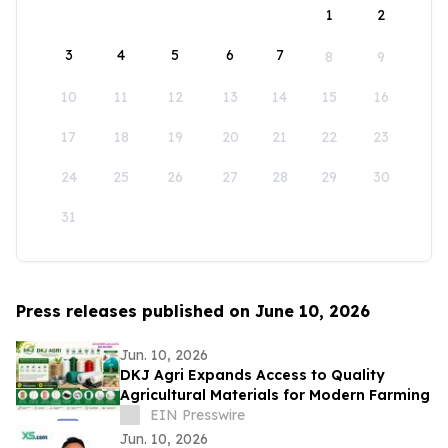
1
2
3
4
5
6
7
8
9
10
11
12
13
14
15
16
17
18
19
20
21
22
23
24
25
26
27
28
29
30
31
Press releases published on June 10, 2026
Jun. 10, 2026
DKJ Agri Expands Access to Quality
Agricultural Materials for Modern Farming
EIN Presswire
Jun. 10, 2026